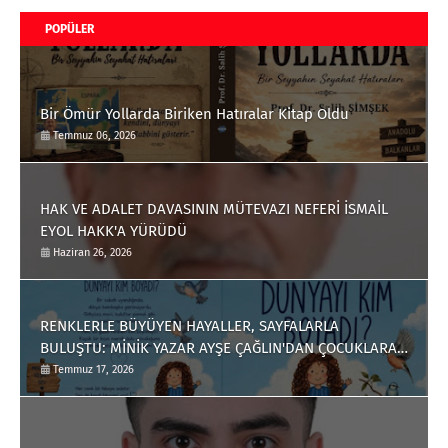
POPÜLER
Bir Ömür Yollarda Biriken Hatıralar Kitap Oldu
Temmuz 06, 2026
HAK VE ADALET DAVASININ MÜTEVAZI NEFERİ İSMAİL
EYOL HAKK'A YÜRÜDÜ
Haziran 26, 2026
RENKLERLE BÜYÜYEN HAYALLER, SAYFALARLA
BULUŞTU: MİNİK YAZAR AYŞE ÇAĞLIN'DAN ÇOCUKLARA
ANLAMLI BİR ESER
Temmuz 17, 2026