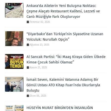
Ankara'da Ailelerin Yeni Buluşma Noktası:
Çeşme Alaçatı Restaurant Kalitesi, Lezzeti ve
Canlı Müziğiyle Fark Oluşturuyor
Temmuz 02, 2026
“Diyarbakır’dan Türkiye’nin Siyasetine Uzanan
Yolculuk: Nurullah Opçin”
Ağustos 23, 2025
Al Sancak Partisi: “İki Maaş Kiraya Giden Ülkede
Kimse Çocuk Sahibi Olamaz”
Kasım 21, 2025
İsmail Seven, Kalemini Vatanına Adamış Bir
Gönül Ustası ATO Kitap Fuarı’nda Okurlarıyla
Buluştu
Ekim 06, 2025
HÜSEYİN MURAT BİRGİN'DEN İNSANLIĞIN