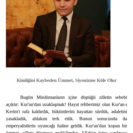
Kimliğini Kaybeden Ümmet, Siyonizme Köle Olur
Bugün Müslümanların içine düştüğü zilletin sebebi
açıktır: Kur'an'dan uzaklaşmak! Hayat rehberimiz olan Kur'an-ı
Kerim'i rafa kaldırdık, hükümlerini hayattan sürdük, adaletini
yasakladık, ahlakını terk ettik. Bunun sonucunda da
emperyalistlerin oyuncağı haline geldik. Kur'an'dan kopan bir
ümmet, zillete düşmeye mahkûmdur. Allah'ın ipine sarılmayı