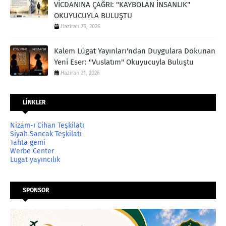
VİCDANINA ÇAĞRI: "KAYBOLAN İNSANLIK"
OKUYUCUYLA BULUŞTU
Haziran 25, 2026
Kalem Lügat Yayınları'ndan Duygulara Dokunan
Yeni Eser: "Vuslatım" Okuyucuyla Buluştu
Haziran 21, 2026
LİNKLER
Nizam-ı Cihan Teşkilatı
Siyah Sancak Teşkilatı
Tahta gemi
Werbe Center
Lugat yayıncılık
SPONSOR