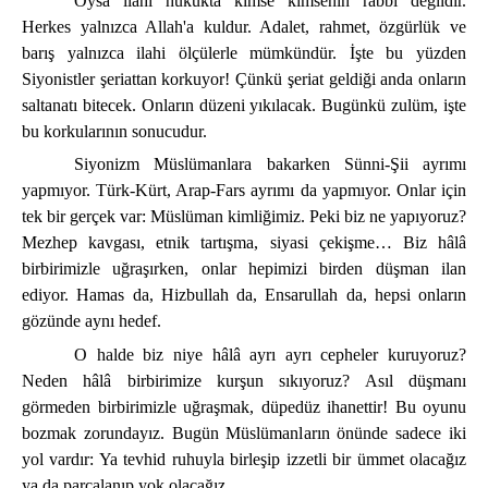
Oysa ilahi hukukta kimse kimsenin rabbi değildir.
Herkes yalnızca Allah'a kuldur. Adalet, rahmet, özgürlük ve
barış yalnızca ilahi ölçülerle mümkündür. İşte bu yüzden
Siyonistler şeriattan korkuyor! Çünkü şeriat geldiği anda onların
saltanatı bitecek. Onların düzeni yıkılacak. Bugünkü zulüm, işte
bu korkularının sonucudur.
Siyonizm Müslümanlara bakarken Sünni-Şii ayrımı
yapmıyor. Türk-Kürt, Arap-Fars ayrımı da yapmıyor. Onlar için
tek bir gerçek var: Müslüman kimliğimiz. Peki biz ne yapıyoruz?
Mezhep kavgası, etnik tartışma, siyasi çekişme… Biz hâlâ
birbirimizle uğraşırken, onlar hepimizi birden düşman ilan
ediyor. Hamas da, Hizbullah da, Ensarullah da, hepsi onların
gözünde aynı hedef.
O halde biz niye hâlâ ayrı ayrı cepheler kuruyoruz?
Neden hâlâ birbirimize kurşun sıkıyoruz? Asıl düşmanı
görmeden birbirimizle uğraşmak, düpedüz ihanettir! Bu oyunu
bozmak zorundayız. Bugün Müslümanların önünde sadece iki
yol vardır: Ya tevhid ruhuyla birleşip izzetli bir ümmet olacağız
ya da parçalanıp yok olacağız.