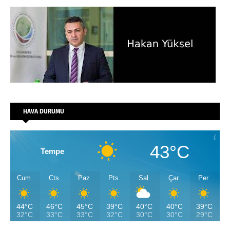
HAVA DURUMU
43°C
Tempe
Cum
Cts
Paz
Pts
Sal
Çar
Per
44°C
46°C
45°C
39°C
40°C
40°C
39°C
32°C
33°C
33°C
32°C
30°C
30°C
29°C