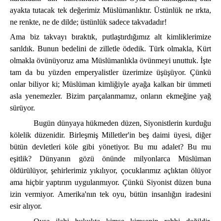
ayakta tutacak tek değerimiz Müslümanlıktır. Üstünlük ne ırkta,
ne renkte, ne de dilde; üstünlük sadece takvadadır!
Ama biz takvayı bıraktık, putlaştırdığımız alt kimliklerimize
sarıldık. Bunun bedelini de zilletle ödedik. Türk olmakla, Kürt
olmakla övünüyoruz ama Müslümanlıkla övünmeyi unuttuk. İşte
tam da bu yüzden emperyalistler üzerimize üşüşüyor. Çünkü
onlar biliyor ki; Müslüman kimliğiyle ayağa kalkan bir ümmeti
asla yenemezler. Bizim parçalanmamız, onların ekmeğine yağ
sürüyor.
Bugün dünyaya hükmeden düzen, Siyonistlerin kurduğu
kölelik düzenidir. Birleşmiş Milletler'in beş daimi üyesi, diğer
bütün devletleri köle gibi yönetiyor. Bu mu adalet? Bu mu
eşitlik? Dünyanın gözü önünde milyonlarca Müslüman
öldürülüyor, şehirlerimiz yıkılıyor, çocuklarımız açlıktan ölüyor
ama hiçbir yaptırım uygulanmıyor. Çünkü Siyonist düzen buna
izin vermiyor. Amerika'nın tek oyu, bütün insanlığın iradesini
esir alıyor.