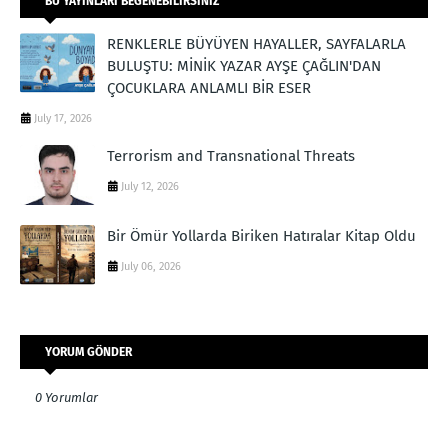
BU YAYINLARI BEĞENEBILIRSINIZ
RENKLERLE BÜYÜYEN HAYALLER, SAYFALARLA
BULUŞTU: MİNİK YAZAR AYŞE ÇAĞLIN'DAN
ÇOCUKLARA ANLAMLI BİR ESER
July 17, 2026
Terrorism and Transnational Threats
July 12, 2026
Bir Ömür Yollarda Biriken Hatıralar Kitap Oldu
July 06, 2026
YORUM GÖNDER
0 Yorumlar