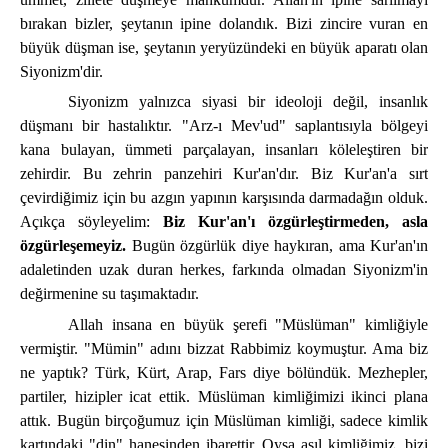
bırakan bizler, şeytanın ipine dolandık. Bizi zincire vuran en
büyük düşman ise, şeytanın yeryüzündeki en büyük aparatı olan
Siyonizm'dir.
Siyonizm yalnızca siyasi bir ideoloji değil, insanlık
düşmanı bir hastalıktır. "Arz-ı Mev'ud" saplantısıyla bölgeyi
kana bulayan, ümmeti parçalayan, insanları köleleştiren bir
zehirdir. Bu zehrin panzehiri Kur'an'dır. Biz Kur'an'a sırt
çevirdiğimiz için bu azgın yapının karşısında darmadağın olduk.
Açıkça söyleyelim:
Biz Kur'an'ı özgürleştirmeden, asla
özgürleşemeyiz.
Bugün özgürlük diye haykıran, ama Kur'an'ın
adaletinden uzak duran herkes, farkında olmadan Siyonizm'in
değirmenine su taşımaktadır.
Allah insana en büyük şerefi "Müslüman" kimliğiyle
vermiştir. "Mümin" adını bizzat Rabbimiz koymuştur. Ama biz
ne yaptık? Türk, Kürt, Arap, Fars diye bölündük. Mezhepler,
partiler, hizipler icat ettik. Müslüman kimliğimizi ikinci plana
attık. Bugün birçoğumuz için Müslüman kimliği, sadece kimlik
kartındaki "din" hanesinden ibarettir. Oysa asıl kimliğimiz, bizi