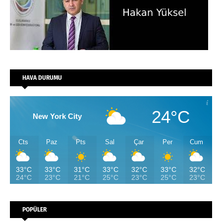
HAVA DURUMU
24°C
New York City
Cts
Paz
Pts
Sal
Çar
Per
Cum
33°C
33°C
31°C
33°C
32°C
33°C
32°C
24°C
23°C
21°C
25°C
23°C
25°C
23°C
POPÜLER