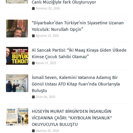
Canlı Müziğiyle Fark Oluşturuyor
Temmuz 02, 2026
“Diyarbakır’dan Türkiye’nin Siyasetine Uzanan
Yolculuk: Nurullah Opçin”
Ağustos 23, 2025
Al Sancak Partisi: “İki Maaş Kiraya Giden Ülkede
Kimse Çocuk Sahibi Olamaz”
Kasım 21, 2025
İsmail Seven, Kalemini Vatanına Adamış Bir
Gönül Ustası ATO Kitap Fuarı’nda Okurlarıyla
Buluştu
Ekim 06, 2025
HÜSEYİN MURAT BİRGİN'DEN İNSANLIĞIN
VİCDANINA ÇAĞRI: "KAYBOLAN İNSANLIK"
OKUYUCUYLA BULUŞTU
Haziran 25, 2026