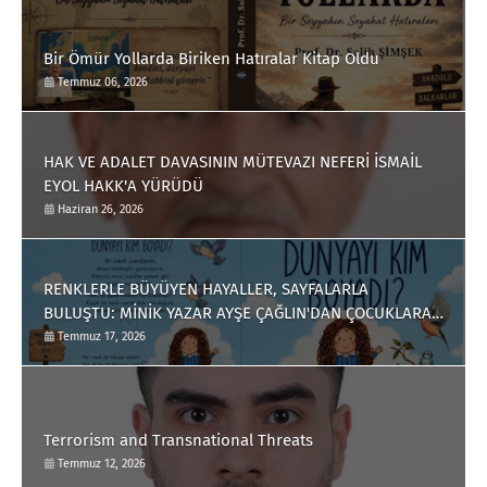
Bir Ömür Yollarda Biriken Hatıralar Kitap Oldu
Temmuz 06, 2026
HAK VE ADALET DAVASININ MÜTEVAZI NEFERİ İSMAİL
EYOL HAKK'A YÜRÜDÜ
Haziran 26, 2026
RENKLERLE BÜYÜYEN HAYALLER, SAYFALARLA
BULUŞTU: MİNİK YAZAR AYŞE ÇAĞLIN'DAN ÇOCUKLARA
ANLAMLI BİR ESER
Temmuz 17, 2026
Terrorism and Transnational Threats
Temmuz 12, 2026