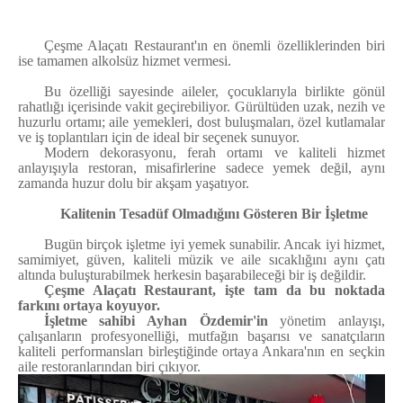
Çeşme Alaçatı Restaurant'ın en önemli özelliklerinden biri
ise tamamen alkolsüz hizmet vermesi.
Bu özelliği sayesinde aileler, çocuklarıyla birlikte gönül
rahatlığı içerisinde vakit geçirebiliyor. Gürültüden uzak, nezih ve
huzurlu ortamı; aile yemekleri, dost buluşmaları, özel kutlamalar
ve iş toplantıları için de ideal bir seçenek sunuyor.
Modern dekorasyonu, ferah ortamı ve kaliteli hizmet
anlayışıyla restoran, misafirlerine sadece yemek değil, aynı
zamanda huzur dolu bir akşam yaşatıyor.
Kalitenin Tesadüf Olmadığını Gösteren Bir İşletme
Bugün birçok işletme iyi yemek sunabilir. Ancak iyi hizmet,
samimiyet, güven, kaliteli müzik ve aile sıcaklığını aynı çatı
altında buluşturabilmek herkesin başarabileceği bir iş değildir.
Çeşme Alaçatı Restaurant, işte tam da bu noktada
farkını ortaya koyuyor.
İşletme sahibi Ayhan Özdemir'in
yönetim anlayışı,
çalışanların profesyonelliği, mutfağın başarısı ve sanatçıların
kaliteli performansları birleştiğinde ortaya Ankara'nın en seçkin
aile restoranlarından biri çıkıyor.