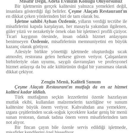
Misafir Değil, Adeta Evinizin Konuğu Oluyorsunuz
Bir işletmenin gerçek kalitesini yalnızca yemekleri değil,
insanlara gösterdiği ilgi belirler.
Çeşme Alaçatı Restaurant'ın
en dikkat çeken yönlerinden biri de tam olarak bu.
İşletme sahibi
Ayhan Özdemir
,
yılların verdiği tecrübe ile
misafirlerini kapıda karşılayan, her masayla yakından ilgilenen,
güler yüzü ve nezaketiyle örnek olan bir işletmeci profili çiziyor.
Ticari kaygının ötesinde, insan odaklı hizmet anlayışını
benimseyen
Özdemir,
misafirlerinin memnuniyetini en büyük
kazanç olarak görüyor.
Ailesiyle birlikte yönettiği işletmede oluşturduğu sıcak
atmosfer, restorana gelen herkese güven veriyor. Çalışanların
birbirleriyle olan uyumu, saygılı davranışları ve profesyonel
hizmet anlayışı da bu aile kültürünün doğal bir yansıması olarak
dikkat çekiyor.
Zengin Menü, Kaliteli Sunum
Çeşme Alaçatı Restaurant'ın mutfağı da en az hizmet
kalitesi kadar iddialı.
Türk mutfağının seçkin lezzetlerini özenle hazırlayan
mutfak ekibi, kullanılan malzemelerin tazeliğine ve sunum
kalitesine büyük önem veriyor. Kahvaltıdan ana yemeklere,
ızgara çeşitlerinden sıcak-soğuk içeceklere kadar geniş bir menü
sunan restoran, damak tadına önem veren misafirlerinden tam
not alıyor.
Bir fincan çayın bile özenle servis edildiği işletmede,
misafirler kendilerini özel hissediyor.