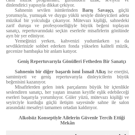
dinlendirici yapısıyla dikkat çekiyor.
Sahnenin sevilen isimlerinden
Barış Savaşçı
,
güçlü
yorumuyla, yumuşak ve duygu yüklü sesiyle dinleyicileri adeta
müzikal bir yolculuğa çıkarıyor. Mütevazı kişiliği, sahnedeki
zarif duruşu ve profesyonelliğiyle büyük beğeni toplayan
sanatçı, repertuvarındaki seçkin eserlerle misafirlerin gönlünde
ayrı bir yer ediniyor.
Yemeğinizi yerken, kahvenizi yudumlarken ya da
sevdiklerinizle sohbet ederken fonda yükselen kaliteli müzik,
gecenize bambaşka bir anlam katıyor.
Geniş Repertuvarıyla Gönülleri Fetheden Bir Sanatçı
Sahnenin bir diğer başarılı ismi
İsmail Alkış
ise enerjisi,
samimiyeti ve geniş repertuvarıyla dinleyicilerin büyük
beğenisini kazanıyor.
Misafirlerden gelen istek parçalarını büyük bir içtenlikle
seslendiren sanatçı, her yaştan insanın keyifle eşlik edebileceği
eserleri başarıyla yorumluyor. Güler yüzü, mütevazı kişiliği ve
seyirciyle kurduğu güçlü iletişim sayesinde sahne ile salon
arasındaki mesafeyi tamamen ortadan kaldırıyor.
Alkolsüz Konseptiyle Ailelerin Güvenle Tercih Ettiği
Mekân