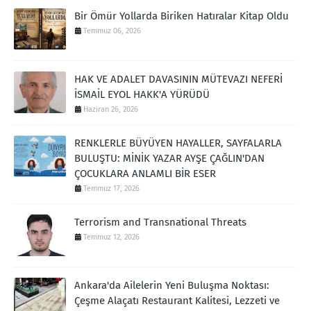
Bir Ömür Yollarda Biriken Hatıralar Kitap Oldu
Temmuz 06, 2026
HAK VE ADALET DAVASININ MÜTEVAZI NEFERİ
İSMAİL EYOL HAKK'A YÜRÜDÜ
Haziran 26, 2026
RENKLERLE BÜYÜYEN HAYALLER, SAYFALARLA
BULUŞTU: MİNİK YAZAR AYŞE ÇAĞLIN'DAN
ÇOCUKLARA ANLAMLI BİR ESER
Temmuz 17, 2026
Terrorism and Transnational Threats
Temmuz 12, 2026
Ankara'da Ailelerin Yeni Buluşma Noktası:
Çeşme Alaçatı Restaurant Kalitesi, Lezzeti ve