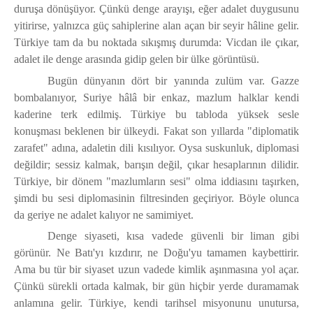
duruşa dönüşüyor. Çünkü denge arayışı, eğer adalet duygusunu
yitirirse, yalnızca güç sahiplerine alan açan bir seyir hâline gelir.
Türkiye tam da bu noktada sıkışmış durumda: Vicdan ile çıkar,
adalet ile denge arasında gidip gelen bir ülke görüntüsü.
Bugün dünyanın dört bir yanında zulüm var. Gazze
bombalanıyor, Suriye hâlâ bir enkaz, mazlum halklar kendi
kaderine terk edilmiş. Türkiye bu tabloda yüksek sesle
konuşması beklenen bir ülkeydi. Fakat son yıllarda "diplomatik
zarafet" adına, adaletin dili kısılıyor. Oysa suskunluk, diplomasi
değildir; sessiz kalmak, barışın değil, çıkar hesaplarının dilidir.
Türkiye, bir dönem "mazlumların sesi" olma iddiasını taşırken,
şimdi bu sesi diplomasinin filtresinden geçiriyor. Böyle olunca
da geriye ne adalet kalıyor ne samimiyet.
Denge siyaseti, kısa vadede güvenli bir liman gibi
görünür. Ne Batı'yı kızdırır, ne Doğu'yu tamamen kaybettirir.
Ama bu tür bir siyaset uzun vadede kimlik aşınmasına yol açar.
Çünkü sürekli ortada kalmak, bir gün hiçbir yerde duramamak
anlamına gelir. Türkiye, kendi tarihsel misyonunu unutursa,