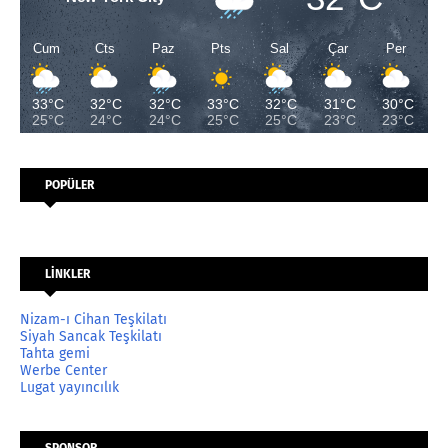
Cum
Cts
Paz
Pts
Sal
Çar
Per
33°C
32°C
32°C
33°C
32°C
31°C
30°C
25°C
24°C
24°C
25°C
25°C
23°C
23°C
POPÜLER
LİNKLER
Nizam-ı Cihan Teşkilatı
Siyah Sancak Teşkilatı
Tahta gemi
Werbe Center
Lugat yayıncılık