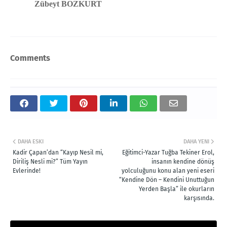
Zübeyt BOZKURT
Comments
DAHA ESKI
DAHA YENI
Kadir Çapan’dan “Kayıp Nesil mi,
Eğitimci-Yazar Tuğba Tekiner Erol,
Diriliş Nesli mi?” Tüm Yayın
insanın kendine dönüş
Evlerinde!
yolculuğunu konu alan yeni eseri
“Kendine Dön – Kendini Unuttuğun
Yerden Başla” ile okurların
karşısında.