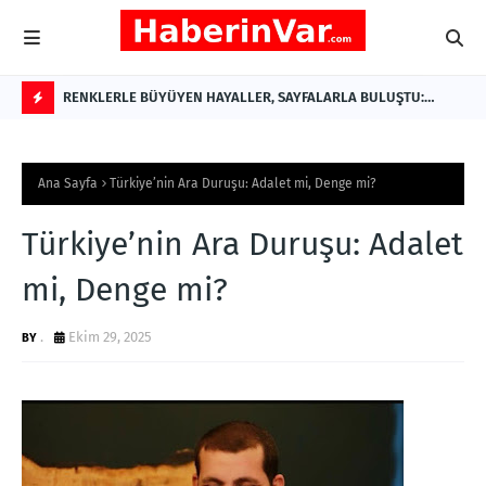
ÇAĞRI:
RENKLERLE BÜYÜYEN HAYALLER, SAYFALARLA BULUŞTU:
Ter
MİNİK YAZAR AYŞE ÇAĞLIN'DAN ÇOCUKLARA ANLAMLI BİR ESER
F
L
Ana Sayfa
Türkiye’nin Ara Duruşu: Adalet mi, Denge mi?
A
S
Türkiye’nin Ara Duruşu: Adalet
H
mi, Denge mi?
.
Ekim 29, 2025