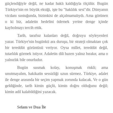
güçlendiğiyle değil, ne kadar haklı kaldığıyla ölçülür. Bugün
Türkiye'nin en büyük eksiği, işte bu "haklılık sesi"dir. Dünyanın
vicdanı sustuğunda, bizimkisi de alçalmamalıydı. Ama görünen
o ki biz, adaletin bedelini ödemek yerine denge içinde
kaybolmayı tercih ettik.
Tarih, tarafsız kalanları değil, doğruyu söyleyenleri
yazar. Türkiye'nin bugünkü ara duruşu, bir strateji olmaktan çok
bir tereddüt görüntüsü veriyor. Oysa millet, tereddüt değil,
tutarlılık görmek istiyor. Adaletin dili bazen yalnız bırakır, ama o
yalnızlık bile onurludur.
Bugün susmak kolay, konuşmak riskli; ama
unutmayalım, hakikatin sessizliği uzun sürmez. Türkiye, adalet
ile denge arasında bir seçim yapmak zorunda kalacak. Ve o gün
geldiğinde, tarih kimin güçlü, kimin doğru olduğunu değil;
kimin adil kalabildiğini yazacak.
Selam ve Dua İle