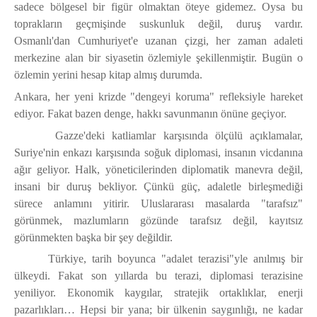
sadece bölgesel bir figür olmaktan öteye gidemez. Oysa bu
toprakların geçmişinde suskunluk değil, duruş vardır.
Osmanlı'dan Cumhuriyet'e uzanan çizgi, her zaman adaleti
merkezine alan bir siyasetin özlemiyle şekillenmiştir. Bugün o
özlemin yerini hesap kitap almış durumda.
Ankara, her yeni krizde "dengeyi koruma" refleksiyle hareket
ediyor. Fakat bazen denge, hakkı savunmanın önüne geçiyor.
Gazze'deki katliamlar karşısında ölçülü açıklamalar,
Suriye'nin enkazı karşısında soğuk diplomasi, insanın vicdanına
ağır geliyor. Halk, yöneticilerinden diplomatik manevra değil,
insani bir duruş bekliyor. Çünkü güç, adaletle birleşmediği
sürece anlamını yitirir. Uluslararası masalarda "tarafsız"
görünmek, mazlumların gözünde tarafsız değil, kayıtsız
görünmekten başka bir şey değildir.
Türkiye, tarih boyunca "adalet terazisi"yle anılmış bir
ülkeydi. Fakat son yıllarda bu terazi, diplomasi terazisine
yeniliyor. Ekonomik kaygılar, stratejik ortaklıklar, enerji
pazarlıkları… Hepsi bir yana; bir ülkenin saygınlığı, ne kadar