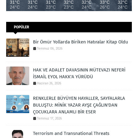
31°C
31°C
31°C
32°C
32°C
33°C
32°C
24°C
24°C
23°C
23°C
24°C
26°C
24°C
POPÜLER
Bir Ömür Yollarda Biriken Hatıralar Kitap Oldu
Temmuz 06, 2026
HAK VE ADALET DAVASININ MÜTEVAZI NEFERİ
İSMAİL EYOL HAKK'A YÜRÜDÜ
Haziran 26, 2026
RENKLERLE BÜYÜYEN HAYALLER, SAYFALARLA
BULUŞTU: MİNİK YAZAR AYŞE ÇAĞLIN'DAN
ÇOCUKLARA ANLAMLI BİR ESER
Temmuz 17, 2026
Terrorism and Transnational Threats