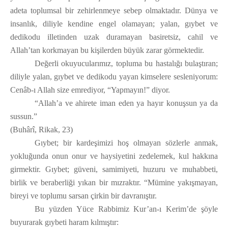
adeta toplumsal bir zehirlenmeye sebep olmaktadır. Dünya ve
insanlık, diliyle kendine engel olamayan; yalan, gıybet ve
dedikodu illetinden uzak duramayan basiretsiz, cahil ve
Allah’tan korkmayan bu kişilerden büyük zarar görmektedir.
Değerli okuyucularımız, topluma bu hastalığı bulaştıran;
diliyle yalan, gıybet ve dedikodu yayan kimselere sesleniyorum:
Cenâb-ı Allah size emrediyor, “Yapmayın!” diyor.
“Allah’a ve ahirete iman eden ya hayır konuşsun ya da
sussun.”
(Buhârî, Rikak, 23)
Gıybet; bir kardeşimizi hoş olmayan sözlerle anmak,
yokluğunda onun onur ve haysiyetini zedelemek, kul hakkına
girmektir. Gıybet; güveni, samimiyeti, huzuru ve muhabbeti,
birlik ve beraberliği yıkan bir mızraktır.
“
Mümine yakışmayan,
bireyi ve toplumu sarsan çirkin bir davranıştır.
Bu yüzden Yüce Rabbimiz Kur’an-ı Kerim’de şöyle
buyurarak gıybeti haram kılmıştır: