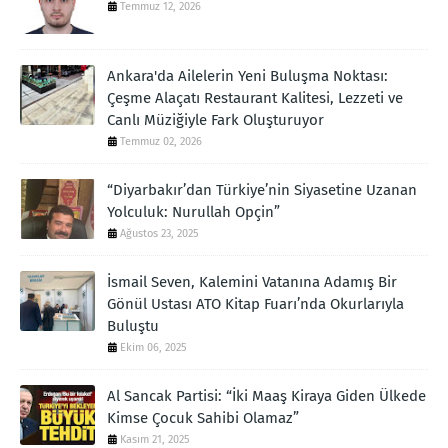
Temmuz 12, 2026
Ankara'da Ailelerin Yeni Buluşma Noktası:
Çeşme Alaçatı Restaurant Kalitesi, Lezzeti ve
Canlı Müziğiyle Fark Oluşturuyor
Temmuz 02, 2026
“Diyarbakır’dan Türkiye’nin Siyasetine Uzanan
Yolculuk: Nurullah Opçin”
Ağustos 23, 2025
İsmail Seven, Kalemini Vatanına Adamış Bir
Gönül Ustası ATO Kitap Fuarı’nda Okurlarıyla
Buluştu
Ekim 06, 2025
Al Sancak Partisi: “İki Maaş Kiraya Giden Ülkede
Kimse Çocuk Sahibi Olamaz”
Kasım 21, 2025