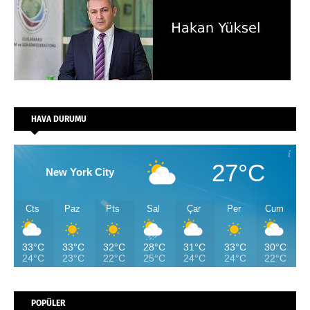
HAVA DURUMU
27°C
New York City
Cts
Paz
Pts
Sal
Çar
Per
Cum
33°C
33°C
32°C
28°C
31°C
33°C
30°C
24°C
23°C
22°C
25°C
24°C
24°C
22°C
POPÜLER