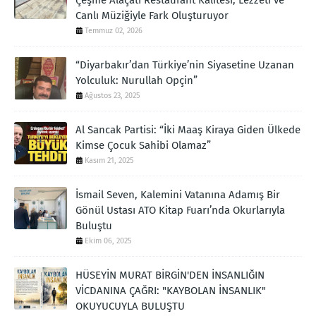
Canlı Müziğiyle Fark Oluşturuyor
Temmuz 02, 2026
“Diyarbakır’dan Türkiye’nin Siyasetine Uzanan
Yolculuk: Nurullah Opçin”
Ağustos 23, 2025
Al Sancak Partisi: “İki Maaş Kiraya Giden Ülkede
Kimse Çocuk Sahibi Olamaz”
Kasım 21, 2025
İsmail Seven, Kalemini Vatanına Adamış Bir
Gönül Ustası ATO Kitap Fuarı’nda Okurlarıyla
Buluştu
Ekim 06, 2025
HÜSEYİN MURAT BİRGİN'DEN İNSANLIĞIN
VİCDANINA ÇAĞRI: "KAYBOLAN İNSANLIK"
OKUYUCUYLA BULUŞTU