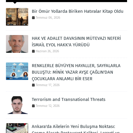
Bir Ömür Yollarda Biriken Hatıralar Kitap Oldu
Temmuz 06, 2026
HAK VE ADALET DAVASININ MÜTEVAZI NEFERİ
İSMAİL EYOL HAKK'A YÜRÜDÜ
Haziran 26, 2026
RENKLERLE BÜYÜYEN HAYALLER, SAYFALARLA
BULUŞTU: MİNİK YAZAR AYŞE ÇAĞLIN'DAN
ÇOCUKLARA ANLAMLI BİR ESER
Temmuz 17, 2026
Terrorism and Transnational Threats
Temmuz 12, 2026
Ankara'da Ailelerin Yeni Buluşma Noktası:
Çeşme Alaçatı Restaurant Kalitesi, Lezzeti ve