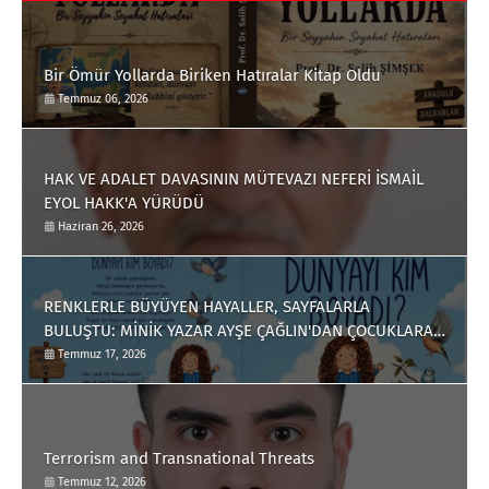
Bir Ömür Yollarda Biriken Hatıralar Kitap Oldu
Temmuz 06, 2026
HAK VE ADALET DAVASININ MÜTEVAZI NEFERİ İSMAİL
EYOL HAKK'A YÜRÜDÜ
Haziran 26, 2026
RENKLERLE BÜYÜYEN HAYALLER, SAYFALARLA
BULUŞTU: MİNİK YAZAR AYŞE ÇAĞLIN'DAN ÇOCUKLARA
ANLAMLI BİR ESER
Temmuz 17, 2026
Terrorism and Transnational Threats
Temmuz 12, 2026