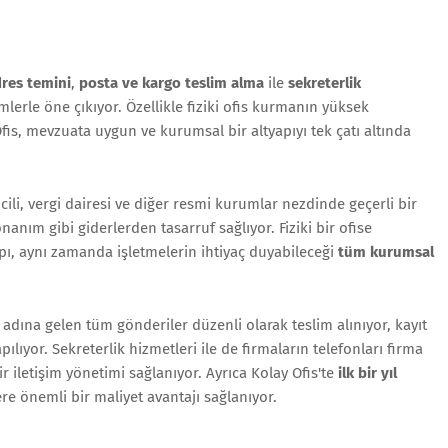
dres temini
,
posta ve kargo teslim alma
ile
sekreterlik
rle öne çıkıyor. Özellikle fiziki ofis kurmanın yüksek
fis, mevzuata uygun ve kurumsal bir altyapıyı tek çatı altında
icili, vergi dairesi ve diğer resmi kurumlar nezdinde geçerli bir
nanım gibi giderlerden tasarruf sağlıyor. Fiziki bir ofise
ı, aynı zamanda işletmelerin ihtiyaç duyabileceği
tüm kurumsal
dına gelen tüm gönderiler düzenli olarak teslim alınıyor, kayıt
ılıyor. Sekreterlik hizmetleri ile de firmaların telefonları firma
ir iletişim yönetimi sağlanıyor. Ayrıca Kolay Ofis'te
ilk bir yıl
re önemli bir maliyet avantajı sağlanıyor.