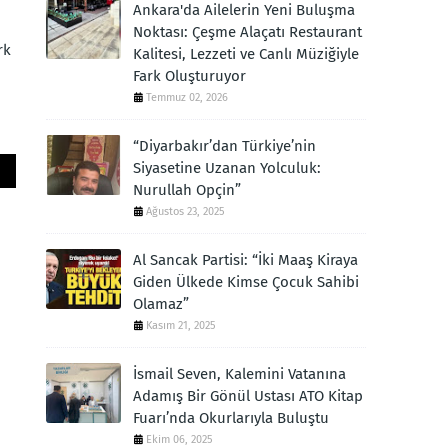
Ankara'da Ailelerin Yeni Buluşma
Noktası: Çeşme Alaçatı Restaurant
rk
Kalitesi, Lezzeti ve Canlı Müziğiyle
Fark Oluşturuyor
Temmuz 02, 2026
“Diyarbakır’dan Türkiye’nin
Siyasetine Uzanan Yolculuk:
Nurullah Opçin”
Ağustos 23, 2025
Al Sancak Partisi: “İki Maaş Kiraya
Giden Ülkede Kimse Çocuk Sahibi
Olamaz”
Kasım 21, 2025
İsmail Seven, Kalemini Vatanına
Adamış Bir Gönül Ustası ATO Kitap
Fuarı’nda Okurlarıyla Buluştu
Ekim 06, 2025