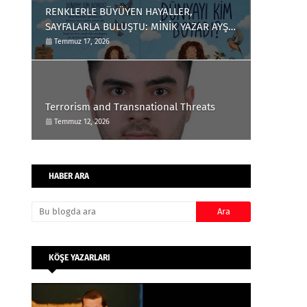
RENKLERLE BÜYÜYEN HAYALLER,
SAYFALARLA BULUŞTU: MİNİK YAZAR AYŞE
ÇAĞLIN'DAN ÇOCUKLARA ANLAMLI BİR
Temmuz 17, 2026
ESER
Terrorism and Transnational Threats
Temmuz 12, 2026
HABER ARA
KÖŞE YAZARLARI