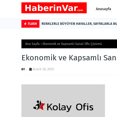
Anasayfa
RENKLERLE BÜYÜYEN HAYALLER, SAYFALARLA BU
FLASH
Ana Sayfa
Ekonomik ve Kapsamlı Sanal Ofis Çözümü
Ekonomik ve Kapsamlı San
.
Aralık 30, 2025