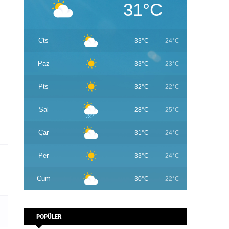
31°C
Cts
33°C
24°C
Paz
33°C
23°C
Pts
32°C
22°C
Sal
28°C
25°C
Çar
31°C
24°C
Per
33°C
24°C
Cum
30°C
22°C
POPÜLER