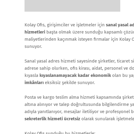
Kolay Ofis, girişimciler ve işletmeler için
sanal yasal a
hizmetleri
başta olmak üzere sunduğu kapsamlı çözümle
maliyetlerinden kaçınmak isteyen firmalar için Kolay O
sunuyor.
Sanal yasal adres hizmeti sayesinde şirketler, ticaret s
adrese sahip olurken, ofis kirası, aidat, personel ve do
kıyasla
kıyaslanamayacak kadar ekonomik
olan bu yap
imkânları
eksiksiz şekilde sunuyor.
Posta ve kargo teslim alma hizmeti kapsamında şirket a
altına alınıyor ve talep doğrultusunda bilgilendirme yap
adıyla yanıtlanıyor, mesajlar iletiliyor ve profesyonel b
sekreterlik hizmeti ücretsiz
olarak sunularak işletmele
Kolay Ofis sunduğu bu hizmetlerle;