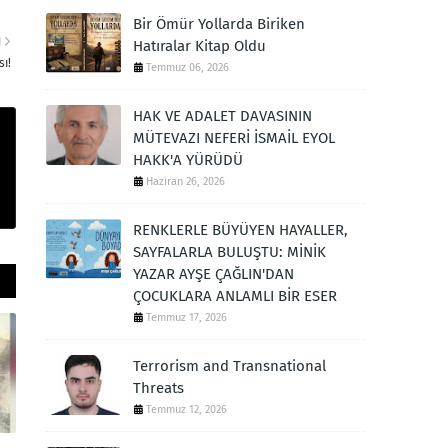
Bir Ömür Yollarda Biriken
I
Hatıralar Kitap Oldu
ı!
Temmuz 06, 2026
HAK VE ADALET DAVASININ
MÜTEVAZI NEFERİ İSMAİL EYOL
HAKK'A YÜRÜDÜ
Haziran 26, 2026
RENKLERLE BÜYÜYEN HAYALLER,
SAYFALARLA BULUŞTU: MİNİK
YAZAR AYŞE ÇAĞLIN'DAN
ÇOCUKLARA ANLAMLI BİR ESER
Temmuz 17, 2026
Terrorism and Transnational
Threats
Temmuz 12, 2026