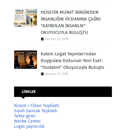
HÜSEYİN MURAT BİRGİN'DEN
İNSANLIĞIN VİCDANINA ÇAĞRI:
"KAYBOLAN İNSANLIK"
OKUYUCUYLA BULUŞTU
Haziran 25, 2026
Kalem Lügat Yayınları'ndan
Duygulara Dokunan Yeni Eser:
"Vuslatım" Okuyucuyla Buluştu
Haziran 21, 2026
LİNKLER
Nizam-ı Cihan Teşkilatı
Siyah Sancak Teşkilatı
Tahta gemi
Werbe Center
Lugat yayıncılık