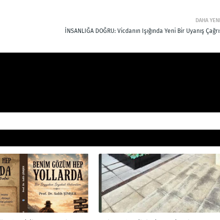
DAHA YEN
İNSANLIĞA DOĞRU: Vicdanın Işığında Yeni Bir Uyanış Çağrıs