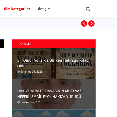
Tüm kategoriler
İletişim
Terrorism and
POPÜLER
Bir Ömür Yollarda Biriken Hatıralar Kitap
Oldu
Temmuz 06, 2026
HAK VE ADALET DAVASININ MÜTEVAZI
NEFERİ İSMAİL EYOL HAKK'A YÜRÜDÜ
Haziran 26, 2026