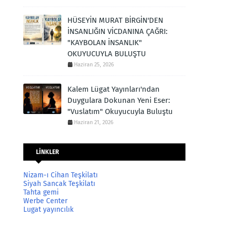
HÜSEYİN MURAT BİRGİN'DEN
İNSANLIĞIN VİCDANINA ÇAĞRI:
"KAYBOLAN İNSANLIK"
OKUYUCUYLA BULUŞTU
Haziran 25, 2026
Kalem Lügat Yayınları'ndan
Duygulara Dokunan Yeni Eser:
"Vuslatım" Okuyucuyla Buluştu
Haziran 21, 2026
LİNKLER
Nizam-ı Cihan Teşkilatı
Siyah Sancak Teşkilatı
Tahta gemi
Werbe Center
Lugat yayıncılık