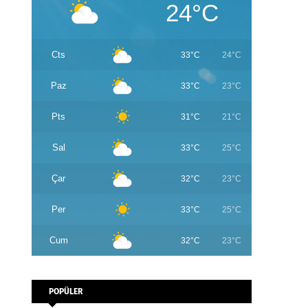
24°C
Cts
33°C
24°C
Paz
33°C
23°C
Pts
31°C
21°C
Sal
33°C
25°C
Çar
32°C
23°C
Per
33°C
25°C
Cum
32°C
23°C
POPÜLER