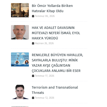
Bir Ömür Yollarda Biriken
Hatıralar Kitap Oldu
Temmuz 06, 2026
HAK VE ADALET DAVASININ
MÜTEVAZI NEFERİ İSMAİL EYOL
HAKK'A YÜRÜDÜ
Haziran 26, 2026
RENKLERLE BÜYÜYEN HAYALLER,
SAYFALARLA BULUŞTU: MİNİK
YAZAR AYŞE ÇAĞLIN'DAN
ÇOCUKLARA ANLAMLI BİR ESER
Temmuz 17, 2026
Terrorism and Transnational
Threats
Temmuz 12, 2026