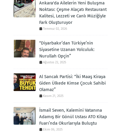
Ankara'da Ailelerin Yeni Buluşma
Noktası: Çeşme Alaçatı Restaurant
Kalitesi, Lezzeti ve Canlı Müziğiyle
Fark Oluşturuyor
Temmuz 02, 2026
“Diyarbakır’dan Türkiye’nin
Siyasetine Uzanan Yolculuk:
Nurullah Opçin”
Ağustos 23, 2025
Al Sancak Partisi: “İki Maaş Kiraya
Giden Ülkede Kimse Çocuk Sahibi
Olamaz”
Kasım 21, 2025
İsmail Seven, Kalemini Vatanına
Adamış Bir Gönül Ustası ATO Kitap
Fuarı’nda Okurlarıyla Buluştu
Ekim 06, 2025