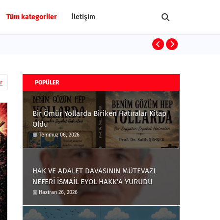
Tüm kategoriler
İletişim
Terrorism and
r
POPÜLER
Bir Ömür Yollarda Biriken Hatıralar Kitap
Oldu
Temmuz 06, 2026
HAK VE ADALET DAVASININ MÜTEVAZI
NEFERİ İSMAİL EYOL HAKK'A YÜRÜDÜ
Haziran 26, 2026