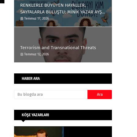
RENKLERLE BÜYÜYEN HAYALLER,
SAYFALARLA BULUŞTU: MİNİK YAZAR AYŞE
ÇAĞLIN'DAN ÇOCUKLARA ANLAMLI BİR
Temmuz 17, 2026
ESER
Terrorism and Transnational Threats
Temmuz 12, 2026
HABER ARA
KÖŞE YAZARLARI