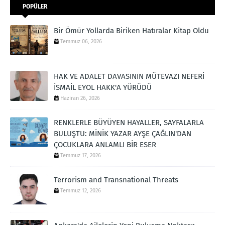
POPÜLER
Bir Ömür Yollarda Biriken Hatıralar Kitap Oldu
Temmuz 06, 2026
HAK VE ADALET DAVASININ MÜTEVAZI NEFERİ
İSMAİL EYOL HAKK'A YÜRÜDÜ
Haziran 26, 2026
RENKLERLE BÜYÜYEN HAYALLER, SAYFALARLA
BULUŞTU: MİNİK YAZAR AYŞE ÇAĞLIN'DAN
ÇOCUKLARA ANLAMLI BİR ESER
Temmuz 17, 2026
Terrorism and Transnational Threats
Temmuz 12, 2026