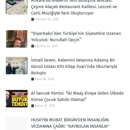
Ankara'da Ailelerin Yeni Buluşma Noktası:
Çeşme Alaçatı Restaurant Kalitesi, Lezzeti ve
Canlı Müziğiyle Fark Oluşturuyor
Temmuz 02, 2026
“Diyarbakır’dan Türkiye’nin Siyasetine Uzanan
Yolculuk: Nurullah Opçin”
Ağustos 23, 2025
İsmail Seven, Kalemini Vatanına Adamış Bir
Gönül Ustası ATO Kitap Fuarı’nda Okurlarıyla
Buluştu
Ekim 06, 2025
Al Sancak Partisi: “İki Maaş Kiraya Giden Ülkede
Kimse Çocuk Sahibi Olamaz”
Kasım 21, 2025
HÜSEYİN MURAT BİRGİN'DEN İNSANLIĞIN
VİCDANINA ÇAĞRI: "KAYBOLAN İNSANLIK"