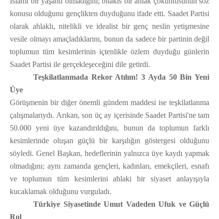
İslami bir yaşantı olmadığını; bilakis bir ahlak çöküntüsünün söz
konusu olduğunu gençlikten duyduğunu ifade etti. Saadet Partisi
olarak ahlaklı, nitelikli ve idealist bir genç neslin yetişmesine
vesile olmayı amaçladıklarını, bunun da sadece bir partinin değil
toplumun tüm kesimlerinin içtenlikle özlem duyduğu günlerin
Saadet Partisi ile gerçekleşeceğini dile getirdi.
Teşkilatlanmada Rekor Atılım! 3 Ayda 50 Bin Yeni
Üye
Görüşmenin bir diğer önemli gündem maddesi ise teşkilatlanma
çalışmalarıydı. Arıkan, son üç ay içerisinde Saadet Partisi'ne tam
50.000 yeni üye kazandırıldığını, bunun da toplumun farklı
kesimlerinde oluşan güçlü bir karşılığın göstergesi olduğunu
söyledi. Genel Başkan, hedeflerinin yalnızca üye kaydı yapmak
olmadığını; aynı zamanda gençleri, kadınları, emekçileri, esnafı
ve toplumun tüm kesimlerini ahlaki bir siyaset anlayışıyla
kucaklamak olduğunu vurguladı.
Türkiye Siyasetinde Umut Vadeden Ufuk ve Güçlü
Rol