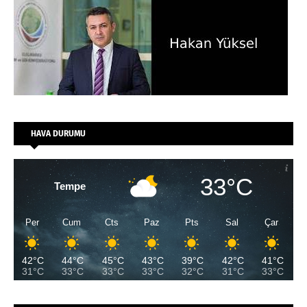
HAVA DURUMU
33°C
Tempe
Per
Cum
Cts
Paz
Pts
Sal
Çar
42°C
44°C
45°C
43°C
39°C
42°C
41°C
31°C
33°C
33°C
33°C
32°C
31°C
33°C