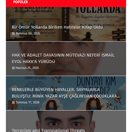
POPÜLER
Bir Ömür Yollarda Biriken Hatıralar Kitap Oldu
Temmuz 06, 2026
HAK VE ADALET DAVASININ MÜTEVAZI NEFERİ İSMAİL
EYOL HAKK'A YÜRÜDÜ
Haziran 26, 2026
RENKLERLE BÜYÜYEN HAYALLER, SAYFALARLA
BULUŞTU: MİNİK YAZAR AYŞE ÇAĞLIN'DAN ÇOCUKLARA
ANLAMLI BİR ESER
Temmuz 17, 2026
Terrorism and Transnational Threats