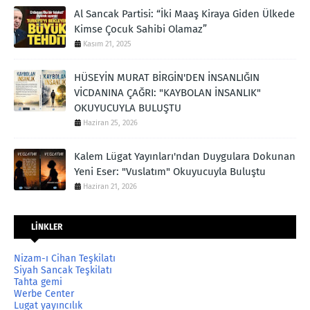
Al Sancak Partisi: “İki Maaş Kiraya Giden Ülkede
Kimse Çocuk Sahibi Olamaz”
Kasım 21, 2025
HÜSEYİN MURAT BİRGİN'DEN İNSANLIĞIN
VİCDANINA ÇAĞRI: "KAYBOLAN İNSANLIK"
OKUYUCUYLA BULUŞTU
Haziran 25, 2026
Kalem Lügat Yayınları'ndan Duygulara Dokunan
Yeni Eser: "Vuslatım" Okuyucuyla Buluştu
Haziran 21, 2026
LİNKLER
Nizam-ı Cihan Teşkilatı
Siyah Sancak Teşkilatı
Tahta gemi
Werbe Center
Lugat yayıncılık