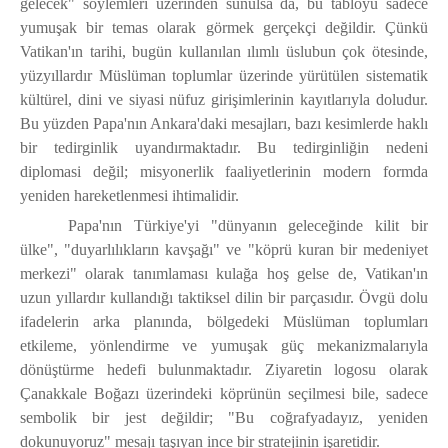
gelecek" söylemleri üzerinden sunulsa da, bu tabloyu sadece
yumuşak bir temas olarak görmek gerçekçi değildir.
Çünkü
Vatikan'ın tarihi, bugün kullanılan ılımlı üslubun çok ötesinde,
yüzyıllardır Müslüman toplumlar üzerinde yürütülen sistematik
kültürel, dini ve siyasi nüfuz girişimlerinin kayıtlarıyla doludur.
Bu yüzden Papa'nın Ankara'daki mesajları, bazı kesimlerde haklı
bir tedirginlik uyandırmaktadır. Bu tedirginliğin nedeni
diplomasi değil; misyonerlik faaliyetlerinin modern formda
yeniden hareketlenmesi ihtimalidir.
Papa'nın Türkiye'yi "dünyanın geleceğinde kilit bir
ülke", "duyarlılıkların kavşağı" ve "köprü kuran bir medeniyet
merkezi" olarak tanımlaması kulağa hoş gelse de, Vatikan'ın
uzun yıllardır kullandığı taktiksel dilin bir parçasıdır. Övgü dolu
ifadelerin arka planında, bölgedeki Müslüman toplumları
etkileme, yönlendirme ve yumuşak güç mekanizmalarıyla
dönüştürme hedefi bulunmaktadır. Ziyaretin logosu olarak
Çanakkale Boğazı üzerindeki köprünün seçilmesi bile, sadece
sembolik bir jest değildir; "Bu coğrafyadayız, yeniden
dokunuyoruz" mesajı taşıyan ince bir stratejinin işaretidir.