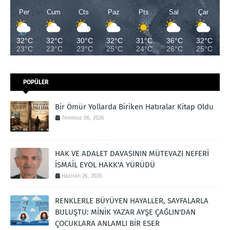
Per
Cum
Cts
Paz
Pts
Sal
Çar
32°C
32°C
30°C
32°C
31°C
36°C
32°C
23°C
23°C
23°C
25°C
24°C
26°C
25°C
POPÜLER
Bir Ömür Yollarda Biriken Hatıralar Kitap Oldu
Temmuz 06, 2026
HAK VE ADALET DAVASININ MÜTEVAZI NEFERİ
İSMAİL EYOL HAKK'A YÜRÜDÜ
Haziran 26, 2026
RENKLERLE BÜYÜYEN HAYALLER, SAYFALARLA
BULUŞTU: MİNİK YAZAR AYŞE ÇAĞLIN'DAN
ÇOCUKLARA ANLAMLI BİR ESER