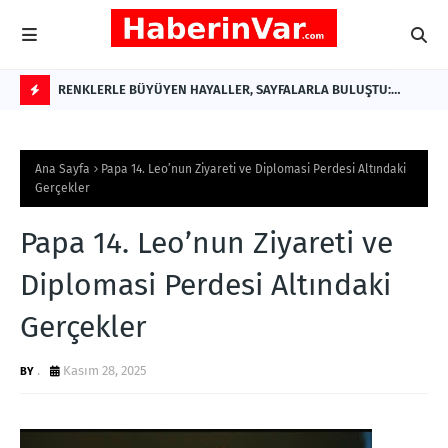
ÇAĞRI:
RENKLERLE BÜYÜYEN HAYALLER, SAYFALARLA BULUŞTU:
Ter
MİNİK YAZAR AYŞE ÇAĞLIN'DAN ÇOCUKLARA ANLAMLI BİR ESER
F
L
Ana Sayfa
Papa 14. Leo’nun Ziyareti ve Diplomasi Perdesi Altındaki
A
Gerçekler
S
Papa 14. Leo’nun Ziyareti ve
H
Diplomasi Perdesi Altındaki
Gerçekler
.
Kasım 28, 2025