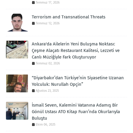
Temmuz 17, 2026
Terrorism and Transnational Threats
Temmuz 12, 2026
Ankara'da Ailelerin Yeni Buluşma Noktası:
Çeşme Alaçatı Restaurant Kalitesi, Lezzeti ve
Canlı Müziğiyle Fark Oluşturuyor
Temmuz 02, 2026
“Diyarbakır’dan Türkiye’nin Siyasetine Uzanan
Yolculuk: Nurullah Opçin”
Ağustos 23, 2025
İsmail Seven, Kalemini Vatanına Adamış Bir
Gönül Ustası ATO Kitap Fuarı’nda Okurlarıyla
Buluştu
Ekim 06, 2025