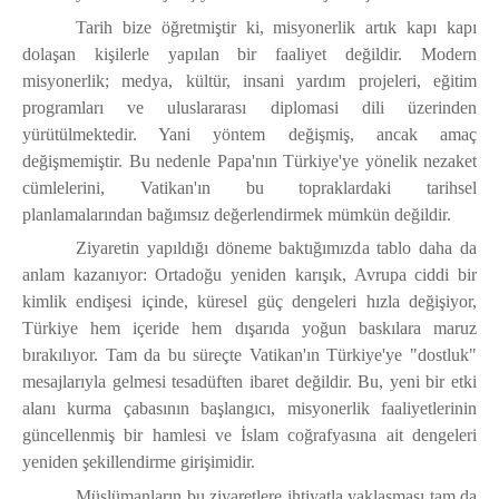
Tarih bize öğretmiştir ki, misyonerlik artık kapı kapı
dolaşan kişilerle yapılan bir faaliyet değildir. Modern
misyonerlik; medya, kültür, insani yardım projeleri, eğitim
programları ve uluslararası diplomasi dili üzerinden
yürütülmektedir. Yani yöntem değişmiş, ancak amaç
değişmemiştir. Bu nedenle Papa'nın Türkiye'ye yönelik nezaket
cümlelerini, Vatikan'ın bu topraklardaki tarihsel
planlamalarından bağımsız değerlendirmek mümkün değildir.
Ziyaretin yapıldığı döneme baktığımızda tablo daha da
anlam kazanıyor: Ortadoğu yeniden karışık, Avrupa ciddi bir
kimlik endişesi içinde, küresel güç dengeleri hızla değişiyor,
Türkiye hem içeride hem dışarıda yoğun baskılara maruz
bırakılıyor. Tam da bu süreçte Vatikan'ın Türkiye'ye "dostluk"
mesajlarıyla gelmesi tesadüften ibaret değildir. Bu, yeni bir etki
alanı kurma çabasının başlangıcı, misyonerlik faaliyetlerinin
güncellenmiş bir hamlesi ve İslam coğrafyasına ait dengeleri
yeniden şekillendirme girişimidir.
Müslümanların bu ziyaretlere ihtiyatla yaklaşması tam da