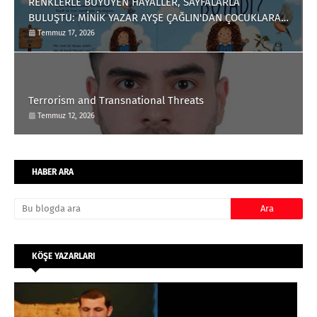
RENKLERLE BÜYÜYEN HAYALLER, SAYFALARLA
BULUŞTU: MİNİK YAZAR AYŞE ÇAĞLIN'DAN ÇOCUKLARA
ANLAMLI BİR ESER
Temmuz 17, 2026
Terrorism and Transnational Threats
Temmuz 12, 2026
HABER ARA
KÖŞE YAZARLARI